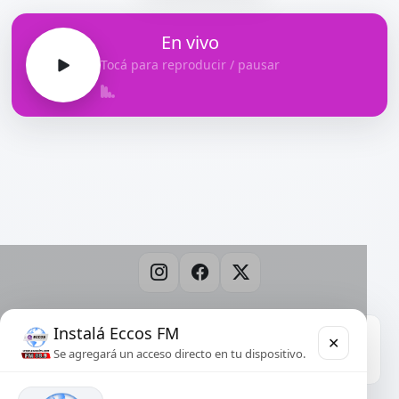
En vivo
Tocá para reproducir / pausar
Instalá
Eccos FM
PUBLICITÁ AQUÍ
✕
Se agregará un acceso directo en tu dispositivo.
Anterior
Sigui
Escribinos por WhatsApp para pautar en esta radio